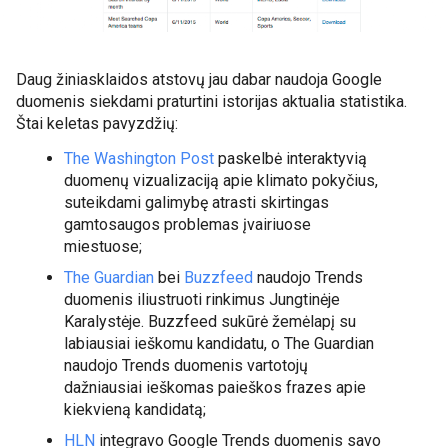
Daug žiniasklaidos atstovų jau dabar naudoja Google 
duomenis siekdami praturtini istorijas aktualia statistika. 
Štai keletas pavyzdžių:
The Washington Post
 paskelbė interaktyvią 
duomenų vizualizaciją apie klimato pokyčius, 
suteikdami galimybę atrasti skirtingas 
gamtosaugos problemas įvairiuose 
miestuose;
The Guardian
 bei 
Buzzfeed
 naudojo Trends 
duomenis iliustruoti rinkimus Jungtinėje 
Karalystėje. Buzzfeed sukūrė žemėlapį su 
labiausiai ieškomu kandidatu, o The Guardian 
naudojo Trends duomenis vartotojų 
dažniausiai ieškomas paieškos frazes apie 
kiekvieną kandidatą;
HLN
 integravo Google Trends duomenis savo 