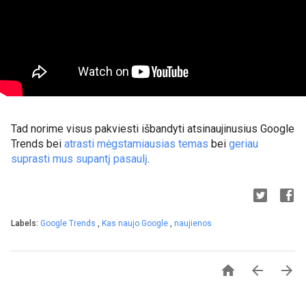
Tad norime visus pakviesti išbandyti atsinaujinusius Google 
Trends bei 
atrasti mėgstamiausias temas
 bei 
geriau 
suprasti mus supantį pasaulį
. 
Labels:
Google Trends
,
Kas naujo Google
,
naujienos


