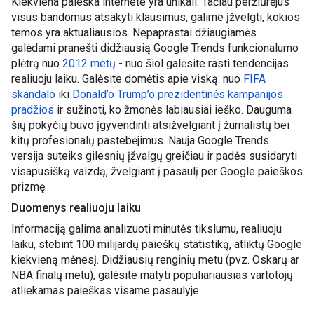
Kiekviena paieška internete yra unikali. Tačiau peržiūrėjus 
visus bandomus atsakyti klausimus, galime įžvelgti, kokios 
temos yra aktualiausios. Nepaprastai džiaugiamės 
galėdami pranešti didžiausią Google Trends funkcionalumo 
plėtrą nuo 
2012 metų
 - nuo šiol galėsite rasti tendencijas 
realiuoju laiku. Galėsite domėtis apie viską: nuo 
FIFA 
skandalo
 iki 
Donald’o Trump’o prezidentinės kampanijos 
pradžios
 ir sužinoti, ko žmonės labiausiai ieško. Dauguma 
šių pokyčių buvo įgyvendinti atsižvelgiant į žurnalistų bei 
kitų profesionalų pastebėjimus. Nauja Google Trends 
versija suteiks gilesnių įžvalgų greičiau ir padės susidaryti 
visapusišką vaizdą, žvelgiant į pasaulį per Google paieškos 
prizmę.
Duomenys realiuoju laiku
Informaciją galima analizuoti minutės tikslumu, realiuoju 
laiku, stebint 100 milijardų paieškų statistiką, atliktų Google 
kiekvieną mėnesį. Didžiausių renginių metu (pvz. Oskarų ar 
NBA finalų metu), galėsite matyti populiariausias vartotojų 
atliekamas paieškas visame pasaulyje.