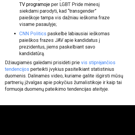
TV programoje
 per LGBT Pride mėnesį 
siekdami parodyti, kad “transgender” 
paieškoje tampa vis dažniau ieškoma fraze 
visame pasaulyje;
CNN Politics
 paskelbė labiausiai ieškomas 
paieškos frazes JAV apie kandidatus į 
prezidentus, jiems paskelbiant savo 
kandidatūrą.
Džiaugiamės galėdami prisidėti prie 
vis stiprėjančios 
tendencijos
 perteikti įvykius pasitelkiant statistinius 
duomenis. Dalinamės video, kuriame galite išgirsti mūsų 
partnerių įžvalgas apie pokyčius žurnalistikoje ir kaip tai 
formuoja duomenų pateikimo tendencijas ateityje. 