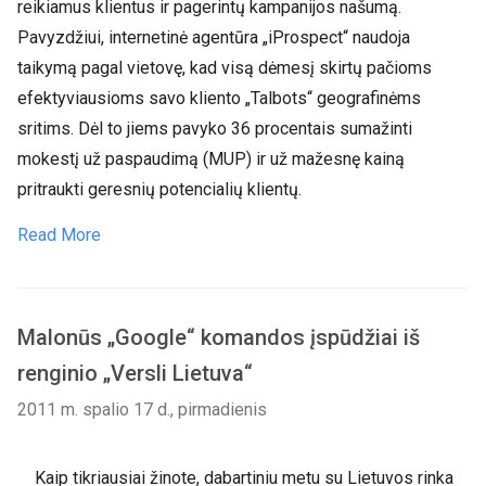
reikiamus klientus ir pagerintų kampanijos našumą.
Pavyzdžiui, internetinė agentūra „iProspect“ naudoja
taikymą pagal vietovę, kad visą dėmesį skirtų pačioms
efektyviausioms savo kliento „Talbots“ geografinėms
sritims. Dėl to jiems pavyko 36 procentais sumažinti
mokestį už paspaudimą (MUP) ir už mažesnę kainą
pritraukti geresnių potencialių klientų.
Read More
Malonūs „Google“ komandos įspūdžiai iš
renginio „Versli Lietuva“
2011 m. spalio 17 d., pirmadienis
Kaip tikriausiai žinote, dabartiniu metu su Lietuvos rinka