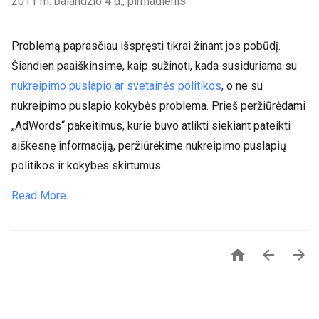
2011 m. balandžio 4 d., pirmadienis
Problemą paprasčiau išspręsti tikrai žinant jos pobūdį.
Šiandien paaiškinsime, kaip sužinoti, kada susiduriama su
nukreipimo puslapio ar svetainės politikos
, o ne su
nukreipimo puslapio kokybės problema. Prieš peržiūrėdami
„AdWords“ pakeitimus, kurie buvo atlikti siekiant pateikti
aiškesnę informaciją, peržiūrėkime nukreipimo puslapių
politikos ir kokybės skirtumus.
Read More


