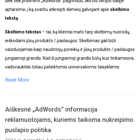
šiek tiek prisiminti „AdWords“ pagrindus, skirtos serijos dalyje
aptarsime, į ką svarbu atkreipti dėmesį galvojant apie
skelbimo
tekstą
.
Skelbimo tekstas
– tai, ką klientai mato tarp skelbimų nuorodų,
ieškodami jūsų produkto / paslaugos. Skelbimas gali būti
vaizduojamas kaip naudotojų poreikių ir jūsų produkto / paslaugos
jungiamoji grandis. Kad ši jungiamoji grandis būtų kuo tinkamesnė,
vadovaukitės toliau pateiktomis universaliomis taisyklėmis.
Read More
Aiškesnė „AdWords“ informacija
reklamuotojams, kuriems taikoma nukreipimo
puslapio politika