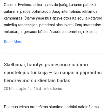
Oscar ir Evelinos sukurtą vaizdo įrašą, kuriame pateikti
patarimai padės optimizuoti Jūsų internetinės reklamos
kampanijas. Šiame įraše bus apžvelgtos Kalėdų laikotarpio
paieškų tendencijos, patarimai planuojant Jūsų internetinę
rinkodarą ir geriausi būdai išnaudoti internetinę reklamą.
Read More
Skelbimai, turintys pranešimo siuntimo
spustelėjus funkciją – tai naujas ir paprastas
bendravimo su klientais būdas
2016 m. lapkričio 15 d., antradienis
Palietus teksto pranešimo siuntimo parinktį paleidžiama 