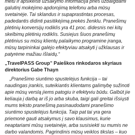
metu ir apsikeisti užsakymo informacija prieš užbaigdami 
galutinį mokėjimo apdorojimą telefonu arba mūsų 
svetainėje. Tai sklandus ir supaprastintas procesas, 
padedantis didinti pasitikėjimą prekės ženklu. Pranešimų 
plėtinių konversijų rodiklis yra 41 proc. didesnis nei kitų 
skelbimų plėtinių rodiklis. Susiejus šiuos pranešimų 
plėtinius su mūsų klientų palaikymo programine įranga, 
mūsų tarpininkai galėjo efektyviau atsakyti į užklausas ir 
patyrėme mažiau išlaidų.
“
„TravelPASS Group“ Paieškos rinkodaros skyriaus 
direktorius Gabe Thayn
„Pranešimo siuntimo spustelėjus funkcija – tai 
naudingas įrankis, suteikiantis klientams galimybę sužinoti 
apie mūsų verslą jiems patogiu ir efektyviu būdu. Galbūt jie 
keliauja į darbą ar iš jo arba skuba, taigi gali greitai išsiųsti 
mums teksto pranešimą pasinaudodami pranešimo 
siuntimo spustelėjus funkcija. Taip pat tai yra gera 
priemonė gauti atsakymus į savo klausimus, kurie 
neaptariami mūsų svetainėje, arba susisiekti su mumis ne 
darbo valandomis. Pagrindinis mūsų veiklos tikslas – kuo 