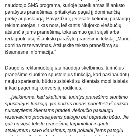
naudotojo SMS programa, kurioje pateikiamas iš anksto 
parašytas pranešimas, pritaikytas pagal jį dominančią 
prekę ar paslaugą. Pavyzdžiui, jei esate kelionių paslaugų 
reklamuotojas ir kas nors, ieškantis Niujorko viešbučių, 
atsiunčia jums pranešimą, toks asmuo gali siųsti arba 
redaguoti jūsų iš anksto parašyto pranešimo tekstą: „Mane 
domina rezervavimas. Atsiųskite teksto pranešimą su 
išsamesne informacija.“ 
Daugelis reklamuotojų jau naudoja skelbimus, turinčius 
pranešimo siuntimo spustelėjus funkciją, kad pasinaudotų 
nauju spartesniu būdu susisiekti su klientais mobiliaisiais 
ir kad pagerintų konversijų rodiklius. 
„Įsitikinome, kad skelbimai, turintys pranešimo siuntimo 
spustelėjus funkciją, yra puikus būdas pagelbėti iš anksto 
numatytiems klientams pradėti viešbučio paslaugų 
rezervavimo procesą jiems patogiu bei paprastu būdu. Jie 
gali nusiųsti teksto pranešimą tarpininkui ir gauti 
atsakymus į savo klausimus, tęsti pokalbį jiems patogiu 