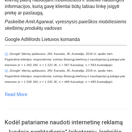
informacijos, kurią gavę klientai būtų labiau linkę įsigyti 
prekę ar paslaugą. 
Paskelbė Amit Agarwal, vyresnysis paieškos mobiliesiems 
skelbimų produktų vadovas
Google AdWords Lietuvos komanda
[1]
 „Google“ klientų apklausos, JAV, Kanada, JK, Australija, 2016 m. spalio mėn. 
Pagrindinis kriterijus: respondentai, turintys išmanųjį telefoną ir naudojantys jį prieigai prie 
interneto (n = 1 262 JAV, n = 1 222 JK, n = 567 Kanadoje, n = 563 Australijoje)
[2]
 „Google“ klientų apklausos, JAV, Kanada, JK, Australija, 2016 m. spalio mėn. 
Pagrindinis kriterijus: respondentai, turintys išmanųjį telefoną ir naudojantys jį prieigai prie 
interneto (n = 1 036 JAV, n = 1 032 JK, n = 489 Kanadoje, n = 485 Australijoje)
Read More
Kodėl patariame naudoti internetinę reklamą