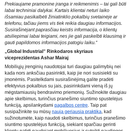
Prekiaujame pramonine įranga ir reikmenimis – tai gali būti 
labai techniniai dalykai. Kartais klientai neturi laiko 
išsamiau pasikalbėti žiniatinklio pokalbių svetainėje ar 
telefonu, tačiau jiems vis tiek reikia daugiau informacijos. 
Susirašinėjant paprasčiau keistis informacija, o klientų 
atsiliepimai labai teigiami, nes jie gali paskelbti klausimą ir 
gauti papildomos informacijos patogiu laiku.“
„Global Industrial“ Rinkodaros skyriaus 
viceprezidentas Ashar Mairaj
Mobiliųjų įrenginių naudotojai turi daugiau galimybių nei 
kada nors anksčiau pasirinkti, kaip jie nori susisiekti su 
įmonėmis. Pasitelkdami susirašinėjimą galite pradėti 
efektyvius pokalbius su jais, pasirinkdami vieną iš jų 
mėgstamiausių bendravimo priemonių. Sužinokite daugiau 
apie skelbimus, turinčius pranešimo siuntimo spustelėjus 
funkciją, apsilankydami 
pagalbos centre
. Taip pat 
susipažinkite su mūsų 
nauja geriausia praktika
, kad 
sužinotumėte, kaip naudoti skelbimus, turinčius pranešimo 
siuntimo spustelėjus funkciją, siekiant sparčiau gerinti 
klientų patirtį naudojant mobiliuosius ir suteikti naudingos 