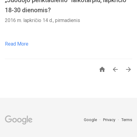
„Juodojo penktadienio” laikotarpiu, lapkričio
18-30 dienomis?
2016 m. lapkričio 14 d., pirmadienis
Read More



Google
Privacy
Terms