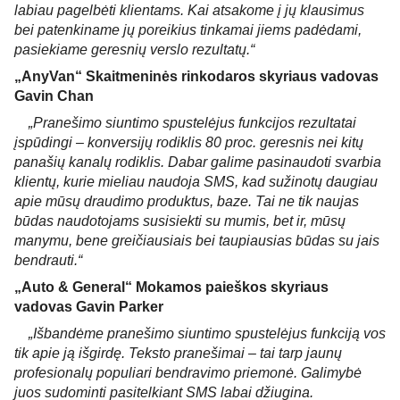
labiau pagelbėti klientams. Kai atsakome į jų klausimus 
bei patenkiname jų poreikius tinkamai jiems padėdami, 
pasiekiame geresnių verslo rezultatų.
“
„AnyVan“ Skaitmeninės rinkodaros skyriaus vadovas 
Gavin Chan
„Pranešimo siuntimo spustelėjus funkcijos rezultatai 
įspūdingi – konversijų rodiklis 80 proc. geresnis nei kitų 
panašių kanalų rodiklis. Dabar galime pasinaudoti svarbia 
klientų, kurie mieliau naudoja SMS, kad sužinotų daugiau 
apie mūsų draudimo produktus, baze. Tai ne tik naujas 
būdas naudotojams susisiekti su mumis, bet ir, mūsų 
manymu, bene greičiausiais bei taupiausias būdas su jais 
bendrauti.“
„Auto & General“ Mokamos paieškos skyriaus 
vadovas Gavin Parker
„Išbandėme pranešimo siuntimo spustelėjus funkciją vos 
tik apie ją išgirdę. Teksto pranešimai – tai tarp jaunų 
profesionalų populiari bendravimo priemonė. Galimybė 
juos sudominti pasitelkiant SMS labai džiugina. 