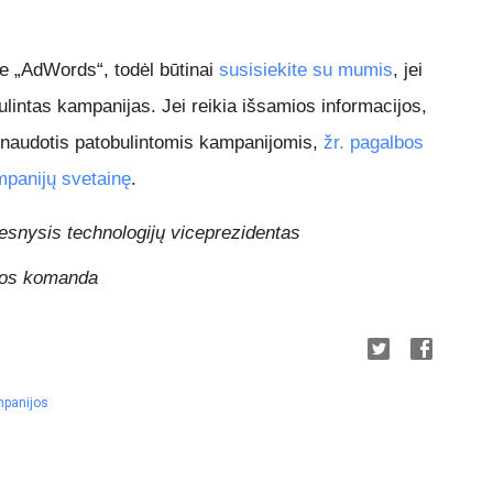
 „AdWords“, todėl būtinai
susisiekite su mumis
, jei
ulintas kampanijas. Jei reikia išsamios informacijos,
i naudotis patobulintomis kampanijomis,
žr. pagalbos
mpanijų svetainę
.
nysis technologijų viceprezidentas
vos komanda
mpanijos