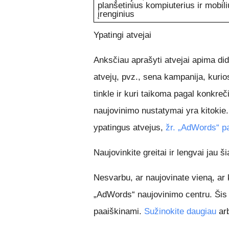
planšetinius kompiuterius ir mobili
įrenginius
Ypatingi atvejai
Anksčiau aprašyti atvejai apima did
atvejų, pvz., sena kampanija, kuri
tinkle ir kuri taikoma pagal konkreči
naujovinimo nustatymai yra kitokie.
ypatingus atvejus,
žr. „AdWords“ p
Naujovinkite greitai ir lengvai jau š
Nesvarbu, ar naujovinate vieną, a
„AdWords“ naujovinimo centru. Šis p
paaiškinami.
Sužinokite daugiau
ar