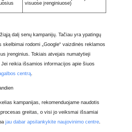
uosius 
visuose įrenginiuose)
žiąją dalį senų kampanijų. Tačiau yra ypatingų
os skelbimai rodomi „Google“ vaizdinės reklamos
us įrenginius. Tokiais atvejais numatytieji
 Jei reikia išsamios informacijos apie šiuos
agalbos centrą
.
iandien
r kelias kampanijas, rekomenduojame naudotis
rocesas greitas, o visi jo veiksmai išsamiai
ba
jau dabar apsilankykite naujovinimo centre
.