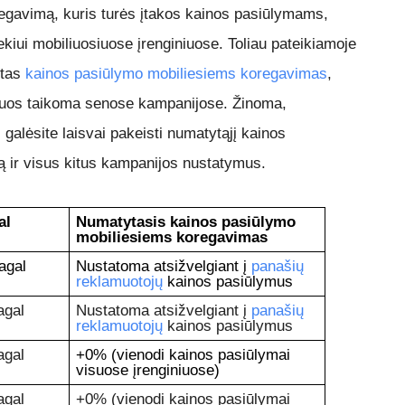
egavimą, kuris turės įtakos kainos pasiūlymams,
ekiui mobiliuosiuose įrenginiuose. Toliau pateikiamoje
ytas
kainos pasiūlymo mobiliesiems koregavimas
,
uriuos taikoma senose kampanijose. Žinoma,
galėsite laisvai pakeisti numatytąjį kainos
 ir visus kitus kampanijos nustatymus.
l 
Numatytasis kainos pasiūlymo 
mobiliesiems koregavimas
gal 
Nustatoma atsižvelgiant į 
panašių 
reklamuotojų
 kainos pasiūlymus
gal 
Nustatoma atsižvelgiant į 
panašių 
reklamuotojų
 kainos pasiūlymus
gal 
+0% (vienodi kainos pasiūlymai 
visuose įrenginiuose)
gal 
+0% (vienodi kainos pasiūlymai 