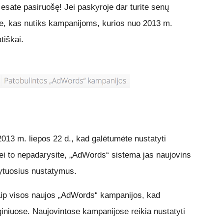
esate pasiruošę! Jei paskyroje dar turite senų
e, kas nutiks kampanijoms, kurios nuo 2013 m.
tiškai.
2013 m. liepos 22 d., kad galėtumėte nustatyti
ei to nepadarysite, „AdWords“ sistema jas naujovins
ytuosius nustatymus.
ip visos naujos „AdWords“ kampanijos, kad
iniuose. Naujovintose kampanijose reikia nustatyti