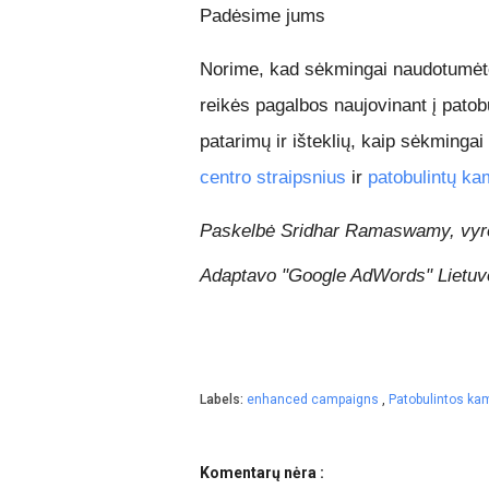
Padėsime jums
Norime, kad sėkmingai naudotumėte
reikės pagalbos naujovinant į patob
patarimų ir išteklių, kaip sėkminga
centro straipsnius
ir
patobulintų ka
Paskelbė Sridhar Ramaswamy, vyres
Adaptavo "Google AdWords" Lietu
Labels:
enhanced campaigns
,
Patobulintos ka
Komentarų nėra :