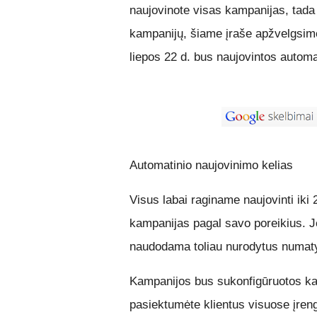
naujovinote visas kampanijas, tada 
kampanijų, šiame įraše apžvelgsim
liepos 22 d. bus naujovintos automa
Automatinio naujovinimo kelias
Visus labai raginame naujovinti iki 
kampanijas pagal savo poreikius. J
naudodama toliau nurodytus numat
Kampanijos bus sukonfigūruotos ka
pasiektumėte klientus visuose įreng