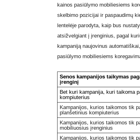
kainos pasiūlymo mobiliesiems kor
skelbimo pozicijai ir paspaudimų ki
lentelėje parodyta, kaip bus nustat
atsižvelgiant į įrenginius, pagal k
kampaniją naujovinus automatiškai, 
pasiūlymo mobiliesiems koregavimą
Senos kampanijos taikymas paga
įrenginį
Bet kuri kampanija, kuri taikoma pa
kompiuterius
Kampanijos, kurios taikomos tik pa
planšetinius kompiuterius
Kampanijos, kurios taikomos tik pa
mobiliuosius įrenginius
Kampanijos, kurios taikomos tik pa