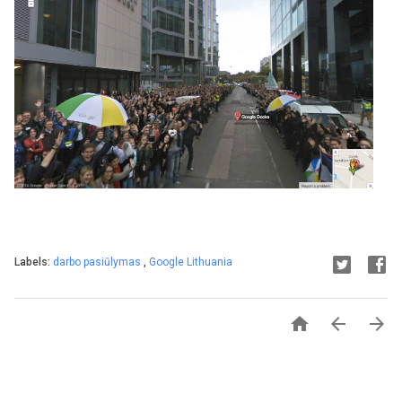
Labels:
darbo pasiūlymas
,
Google Lithuania


