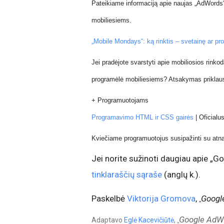
Pateikiame informaciją apie naujas „AdWords“ f
mobiliesiems.
„Mobile Mondays“: ką rinktis – svetainę ar p
Jei pradėjote svarstyti apie mobiliosios rinko
programėlė mobiliesiems? Atsakymas priklaus
+ Programuotojams
Programavimo HTML ir CSS gairės
|
Oficialu
Kviečiame programuotojus susipažinti su at
Jei norite sužinoti daugiau apie „Go
tinklaraščių sąraše
(anglų k.).
Paskelbė
Viktorija Gromova
,
Googl
„
Google AdW
Adaptavo
Eglė Kacevičiūtė
,
„