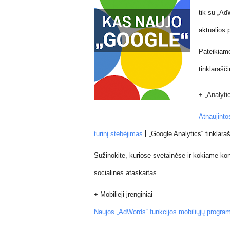
tik su „Ad
aktualios p
Pateikiame
tinklarašč
+ „Analyti
Atnaujinto
|
turinį stebėjimas
„Google Analytics“ tinklara
Su
žinokite,
kuriose svetainėse ir kokiame kon
socialines ataskaitas.
+ Mobilieji įrenginiai
Naujos „AdWords“ funkcijos mobiliųjų programė