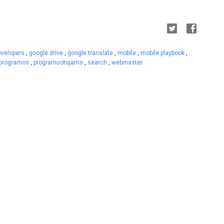
evelopers
,
google drive
,
google translate
,
mobile
,
mobile playbook
,
programos
,
programuotojams
,
search
,
webmaster