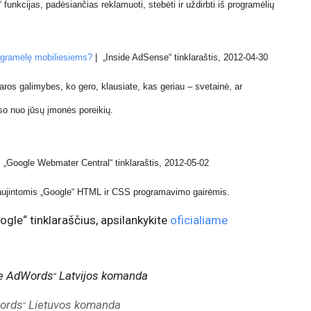
unkcijas, padėsiančias reklamuoti, stebėti ir uždirbti iš programėlių
rogramėlę mobiliesiems?
|
„Inside AdSense“ tinklaraštis, 2012-04-30
daros galimybes, ko gero, klausiate, kas geriau – svetainė, ar
o nuo jūsų įmonės poreikių.
s „Google Webmater Central“ tinklaraštis, 2012-05-02
naujintomis „Google“ HTML ir CSS programavimo gairėmis.
ogle“ tinklaraščius, apsilankykite
oficialiame
e AdWords
Latvijos komanda
“
ords
Lietuvos komanda
“