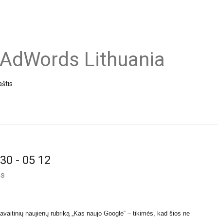
 AdWords Lithuania
aštis
30 - 05 12
is
vaitinių naujienų rubriką
„Kas naujo Google“ – tikimės, kad
šios ne