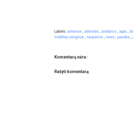
Labels:
adsense
,
adwords
,
analytics
,
apps
,
d
mobilieji įrenginiai
,
naujienos
,
news
,
paieška
,
Komentarų nėra :
Rašyti komentarą