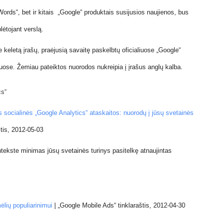
Words“, bet ir kitais „Google“ produktais susijusios naujienos, bus
lėtojant verslą.
 keletą įrašų, praėjusią savaitę paskelbtų oficialiuose „Google“
iuose. Žemiau pateiktos nuorodos nukreipia į įrašus anglų kalba.
cs“
s socialinės „Google Analytics“ ataskaitos: nuorodų į jūsų svetainės
štis, 2012-05-03
tekste minimas jūsų svetainės turinys pasitelkę atnaujintas
lių populiarinimui
|
„Google Mobile Ads“ tinklaraštis, 2012-04-30