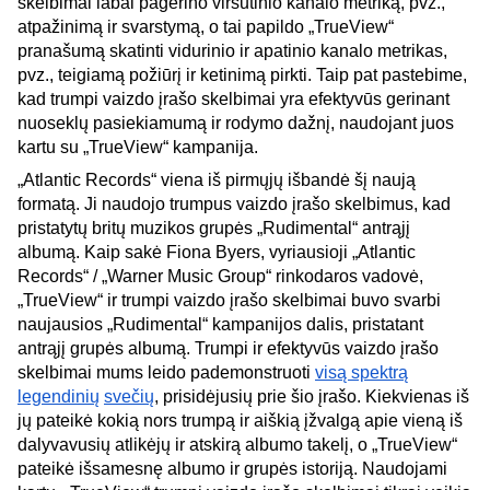
skelbimai labai pagerino viršutinio kanalo metriką, pvz., 
atpažinimą ir svarstymą, o tai papildo „TrueView“ 
pranašumą skatinti vidurinio ir apatinio kanalo metrikas, 
pvz., teigiamą požiūrį ir ketinimą pirkti. Taip pat pastebime, 
kad trumpi vaizdo įrašo skelbimai yra efektyvūs gerinant 
nuoseklų pasiekiamumą ir rodymo dažnį, naudojant juos 
kartu su „TrueView“ kampanija.
„Atlantic Records“ viena iš pirmųjų išbandė šį naują 
formatą. Ji naudojo trumpus vaizdo įrašo skelbimus, kad 
pristatytų britų muzikos grupės „Rudimental“ antrąjį 
albumą. Kaip sakė Fiona Byers, vyriausioji „Atlantic 
Records“ / „Warner Music Group“ rinkodaros vadovė, 
„TrueView“ ir trumpi vaizdo įrašo skelbimai buvo svarbi 
naujausios „Rudimental“ kampanijos dalis, pristatant 
antrąjį grupės albumą. Trumpi ir efektyvūs vaizdo įrašo 
skelbimai mums leido pademonstruoti 
visą spektrą
legendinių
svečių
, prisidėjusių prie šio įrašo. Kiekvienas iš 
jų pateikė kokią nors trumpą ir aiškią įžvalgą apie vieną iš 
dalyvavusių atlikėjų ir atskirą albumo takelį, o „TrueView“ 
pateikė išsamesnę albumo ir grupės istoriją. Naudojami 