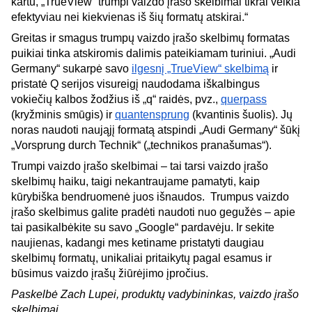
kartu, „TrueView“ trumpi vaizdo įrašo skelbimai tikrai veikia 
efektyviau nei kiekvienas iš šių formatų atskirai.“
Greitas ir smagus trumpų vaizdo įrašo skelbimų formatas 
puikiai tinka atskiromis dalimis pateikiamam turiniui. „Audi 
Germany“ sukarpė savo 
ilgesnį „TrueView“ skelbimą
 ir 
pristatė Q serijos visureigį naudodama iškalbingus 
vokiečių kalbos žodžius iš „q“ raidės, pvz., 
querpass
(kryžminis smūgis) ir 
quantensprung
 (kvantinis šuolis). Jų 
noras naudoti naująjį formatą atspindi „Audi Germany“ šūkį 
„Vorsprung durch Technik“ („technikos pranašumas“).
Trumpi vaizdo įrašo skelbimai – tai tarsi vaizdo įrašo 
skelbimų haiku, taigi nekantraujame pamatyti, kaip 
kūrybiška bendruomenė juos išnaudos.  Trumpus vaizdo 
įrašo skelbimus galite pradėti naudoti nuo gegužės – apie 
tai pasikalbėkite su savo „Google“ pardavėju. Ir sekite 
naujienas, kadangi mes ketiname pristatyti daugiau 
skelbimų formatų, unikaliai pritaikytų pagal esamus ir 
būsimus vaizdo įrašų žiūrėjimo įpročius.
Paskelbė Zach Lupei, produktų vadybininkas, vaizdo įrašo 
skelbimai