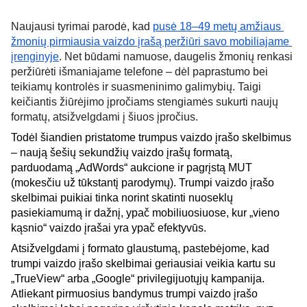
Naujausi tyrimai parodė, kad 
pusė 18–49 metų amžiaus 
žmonių pirmiausia vaizdo įrašą peržiūri savo mobiliajame 
įrenginyje
. Net būdami namuose, daugelis žmonių renkasi 
peržiūrėti išmaniajame telefone – dėl paprastumo bei 
teikiamų kontrolės ir suasmeninimo galimybių. Taigi 
keičiantis žiūrėjimo įpročiams stengiamės sukurti naujų 
formatų, atsižvelgdami į šiuos įpročius.
Todėl šiandien pristatome trumpus vaizdo įrašo skelbimus 
– naują šešių sekundžių vaizdo įrašų formatą, 
parduodamą „AdWords“ aukcione ir pagrįstą MUT 
(mokesčiu už tūkstantį parodymų). Trumpi vaizdo įrašo 
skelbimai puikiai tinka norint skatinti nuoseklų 
pasiekiamumą ir dažnį, ypač mobiliuosiuose, kur „vieno 
kąsnio“ vaizdo įrašai yra ypač efektyvūs.
Atsižvelgdami į formato glaustumą, pastebėjome, kad 
trumpi vaizdo įrašo skelbimai geriausiai veikia kartu su 
„TrueView“ arba „Google“ privilegijuotųjų kampanija. 
Atliekant pirmuosius bandymus trumpi vaizdo įrašo 