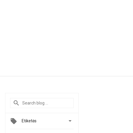

Etiketės