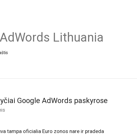
 AdWords Lithuania
aštis
kyčiai Google AdWords paskyrose
nis
va tampa oficialia Euro zonos nare ir pradeda