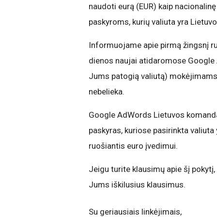
naudoti eurą (EUR) kaip nacionalinę
paskyroms, kurių valiuta yra Lietuvos
Informuojame apie pirmą žingsnį r
dienos naujai atidaromose Google A
Jums patogią valiutą) mokėjimams. 
nebelieka.
Google AdWords Lietuvos komanda a
paskyras, kuriose pasirinkta valiuta
ruošiantis euro įvedimui.
Jeigu turite klausimų apie šį pokytį,
Jums iškilusius klausimus.
Su geriausiais linkėjimais,