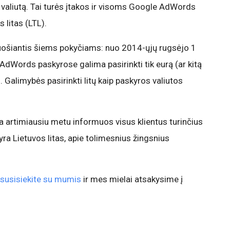
 valiutą. Tai turės įtakos ir visoms Google AdWords
 litas (LTL).
uošiantis šiems pokyčiams: nuo 2014-ųjų rugsėjo 1
dWords paskyrose galima pasirinkti tik eurą (ar kitą
Galimybės pasirinkti litų kaip paskyros valiutos
rtimiausiu metu informuos visus klientus turinčius
 yra Lietuvos litas, apie tolimesnius žingsnius
susisiekite su mumis
ir mes mielai atsakysime į