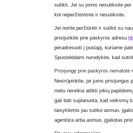
sutikti. Jei su jomis nesutiksite pe
kol neperžiūrėsite ir nesutiksite.
Jei norite peržiūrėti ir sutikti su 
prisijunkite prie paskyros adresu
ht
peradresuoti į puslapį, kuriame pate
Spustelėdami nurodykite, kad sutin
Prisijungę prie paskyros nematote n
Nesirūpinkite, jei jums prisijungus
metu nereikia atlikti jokių papildo
gali būti suplanuota, kad veiksmų tur
taisyklėmis jau sutiko asmuo, įgali
agentūra arba asmuo, įgaliotas prii