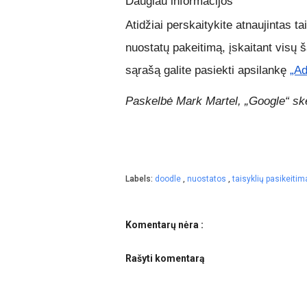
Daugiau informacijos
Atidžiai perskaitykite atnaujintas ta
nuostatų pakeitimą, įskaitant visų ša
sąrašą galite pasiekti apsilankę
„Ad
Paskelbė Mark Martel, „Google“ s
Labels:
doodle
,
nuostatos
,
taisyklių pasikeitim
Komentarų nėra :
Rašyti komentarą