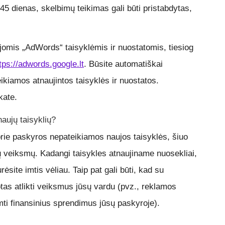
r 45 dienas, skelbimų teikimas gali būti pristabdytas,
naujomis „AdWords“ taisyklėmis ir nuostatomis, tiesiog
tps://adwords.google.lt
. Būsite automatiškai
ikiamos atnaujintos taisyklės ir nuostatos.
kate.
aujų taisyklių?
 prie paskyros nepateikiamos naujos taisyklės, šiuo
mų veiksmų. Kadangi taisykles atnaujiname nuosekliai,
ėsite imtis vėliau. Taip pat gali būti, kad su
otas atlikti veiksmus jūsų vardu (pvz., reklamos
mti finansinius sprendimus jūsų paskyroje).